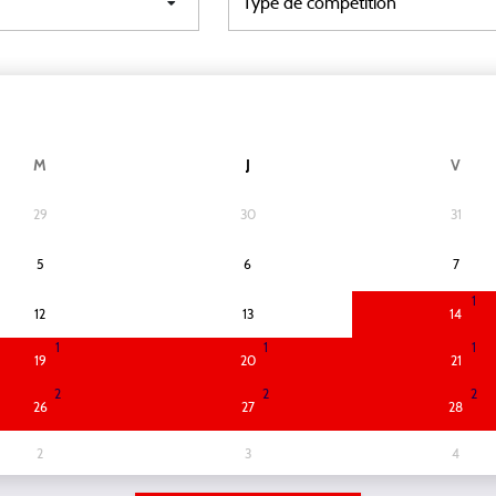
M
J
V
29
30
31
5
6
7
1
12
13
14
1
1
1
19
20
21
2
2
2
26
27
28
2
3
4