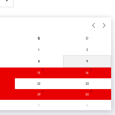
S
D
1
2
8
9
1
1
15
16
22
23
1
1
29
30
5
6