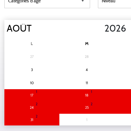
L
M
27
28
3
4
10
11
1
1
17
18
2
2
24
25
2
31
1