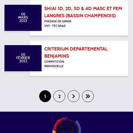
SHIAI 1D, 2D, 3D & 4D MASC ET FEM
05
LANGRES (BASSIN CHAMPENOIS)
MARS
2023
PASSAGE DE GRADE
UV3 - TEC (shiaï)
CRITERIUM DEPARTEMENTAL
05
BENJAMINS
FÉVRIER
2023
COMPETITION
INDIVIDUELLE
1
2